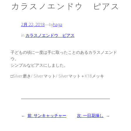
カラスノエンドウ ピアス
2月 22, 2018
—
by
haga
in
カラスノエンドウ ピアス
子どもの頃に一度は手に取ったことのあるカラスノエンド
ウ。
シンプルなピアスにしました。
□Silver磨き/ Silverマット/ Silverマット＋K18メッキ
←
前:
サンキャッチャー
次:
一日花挿し
→