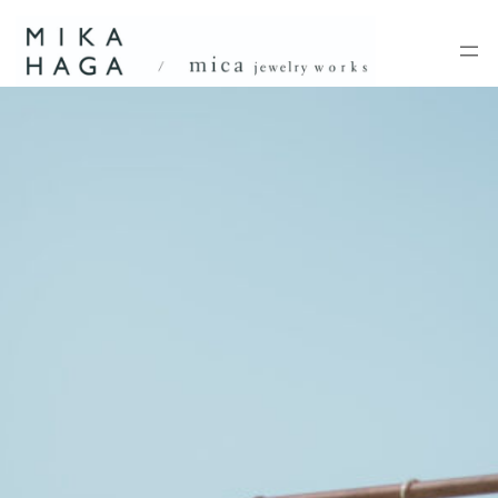
内
容
を
ス
キ
ッ
プ