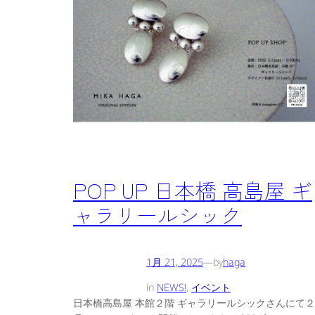
POP UP 日本橋 高島屋 ギ
ャラリールシック
1月 21, 2025
—
by
haga
in
NEWS!
, 
イベント
日本橋高島屋 本館２階 ギャラリールシックさんにて２