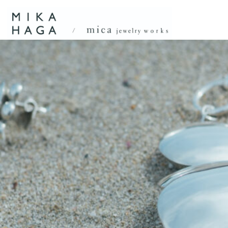
内
容
を
ス
キ
ッ
プ