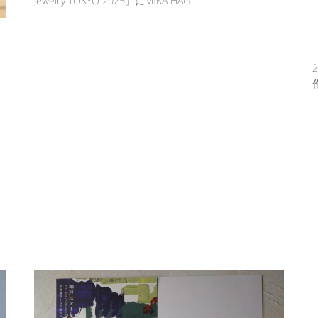
Jewelry TOKYO 2025」にMIKA HAG…